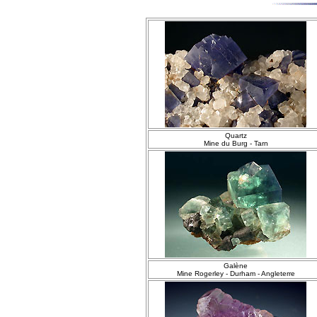
Quartz
Mine du Burg - Tarn
Galène
Mine Rogerley - Durham - Angleterre