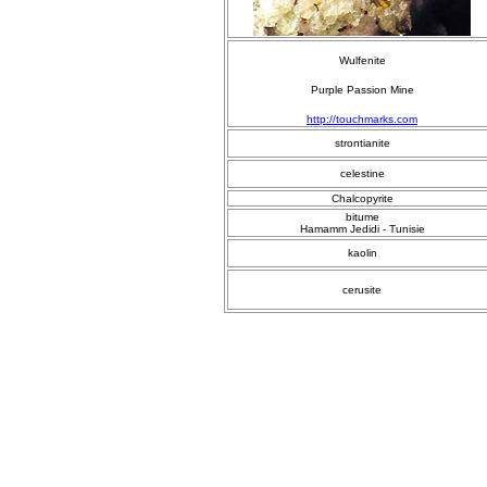
Wulfenite
Purple Passion Mine
http://touchmarks.com
strontianite
celestine
Chalcopyrite
bitume
Hamamm Jedidi - Tunisie
kaolin
cerusite