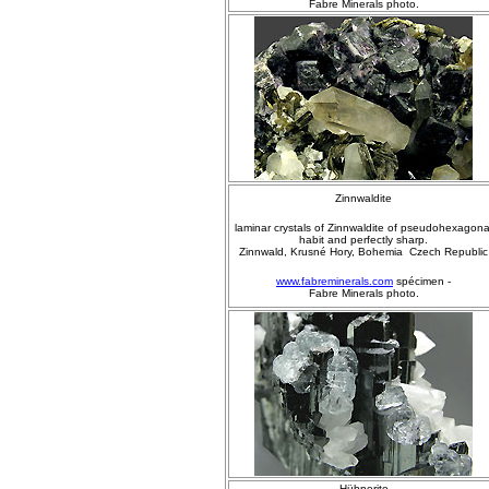
Fabre Minerals photo.
Zinnwaldite
laminar crystals of Zinnwaldite of pseudohexagona
habit and perfectly sharp.
Zinnwald, Krusné Hory, Bohemia Czech Republic
www.fabreminerals.com
spécimen -
Fabre Minerals photo.
Hübnerite