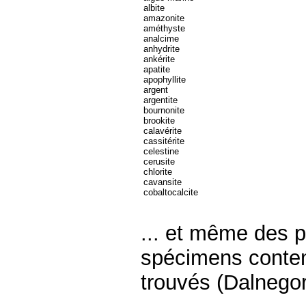
albite
amazonite
améthyste
analcime
anhydrite
ankérite
apatite
apophyllite
argent
argentite
bournonite
brookite
calavérite
cassitérite
celestine
cerusite
chlorite
cavansite
cobaltocalcite
... et même des p
spécimens conten
trouvés (Dalnegor