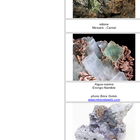
stibine
Messeix - Cantal
Aigue-marine
Erongo-Namibie
photo Brice Gobin
www.mineralsweb.com