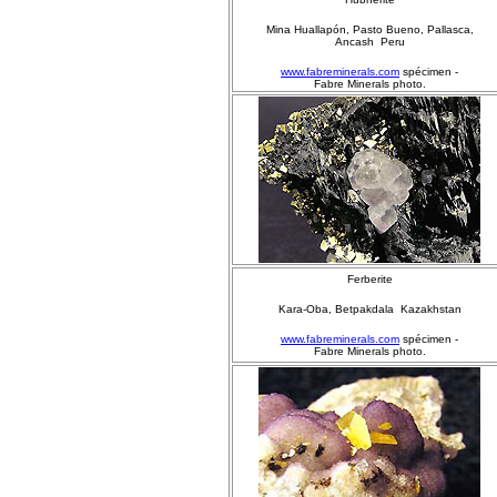
Mina Huallapón, Pasto Bueno, Pallasca,
Ancash Peru
www.fabreminerals.com
spécimen -
Fabre Minerals photo.
Ferberite
Kara-Oba, Betpakdala Kazakhstan
www.fabreminerals.com
spécimen -
Fabre Minerals photo.