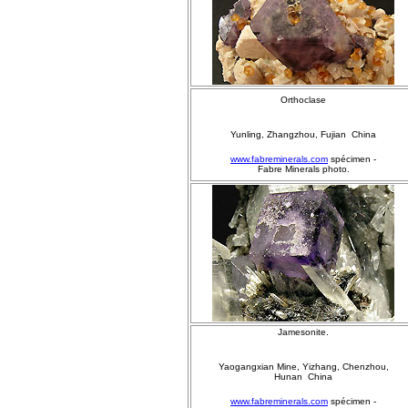
Orthoclase
Yunling, Zhangzhou, Fujian China
www.fabreminerals.com
spécimen -
Fabre Minerals photo.
Jamesonite.
Yaogangxian Mine, Yizhang, Chenzhou,
Hunan China
www.fabreminerals.com
spécimen -