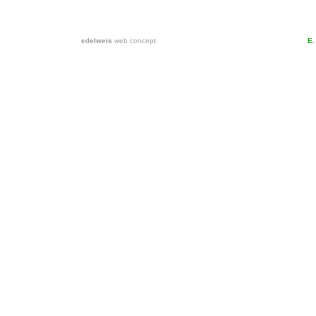
edelweis
web concept
E.