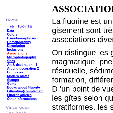
ASSOCIATIO
La fluorine est un
gisement sont trè
Data
Colors
associations dive
Pseudomorphosis
Cristallography
Dissolution
Inclusions
On distingue les 
Associations
Microphotography
magmatique, pne
Sites
Art & décoration
- 1
résiduelle, sédim
Art and decoration-2
Old plates
Modern plates
formation, différ
Stamps
Gems
D 'un point de vu
Books about Fluorite
Litterature(complement)
Fluorite articles
les gîtes selon qu
Other informations
stratiformes, les 