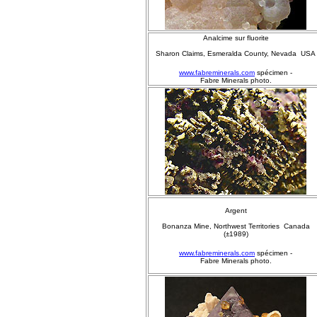
Analcime sur fluorite
Sharon Claims, Esmeralda County, Nevada USA
www.fabreminerals.com
spécimen -
Fabre Minerals photo.
Argent
Bonanza Mine, Northwest Territories Canada
(±1989)
www.fabreminerals.com
spécimen -
Fabre Minerals photo.