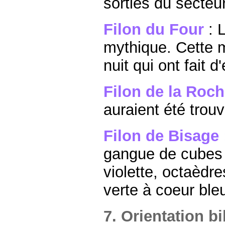
sorties du secteu
Filon du Four
: 
mythique. Cette mi
nuit qui ont fait
Filon de la Roc
auraient été trou
Filon de Bisage
gangue de cubes v
violette, octaèdre
verte à coeur ble
7. Orientation b