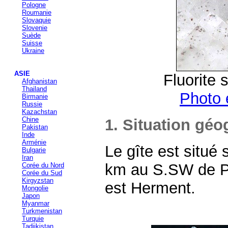
Pologne
Roumanie
Slovaquie
Slovenie
Suède
Suisse
Ukraine
ASIE
Fluorite 
Afghanistan
Thailand
Photo 
Birmanie
Russie
Kazachstan
Chine
1. Situation gé
Pakistan
Inde
Arménie
Le gîte est situ
Bulgarie
Iran
km au S.SW de Pon
Corée du Nord
Corée du Sud
Kirgyzstan
est Herment.
Mongolie
Japon
Myanmar
Turkmenistan
Turquie
Tadjikistan