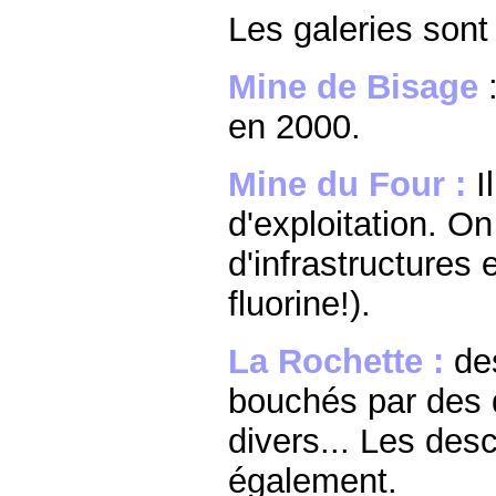
Les galeries sont
Mine de Bisage
en 2000.
Mine du Four :
I
d'exploitation. O
d'infrastructures
fluorine!).
La Rochette :
des
bouchés par des 
divers... Les des
également.