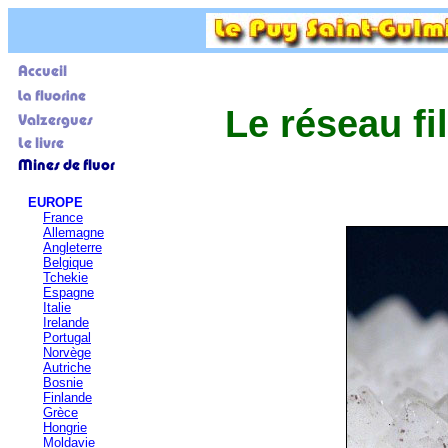
Le réseau fi
EUROPE
France
Allemagne
Angleterre
Belgique
Tchekie
Espagne
Italie
Irelande
Portugal
Norvège
Autriche
Bosnie
Finlande
Grèce
Hongrie
Moldavie