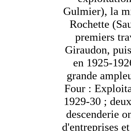
Gulmier), la m
Rochette (Sau
premiers tr
Giraudon, pui
en 1925-1926 
grande ampleur 
Four : Exploit
1929-30 ; deux
descenderie on
d'entreprises e