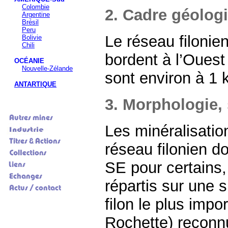
Colombie
2. Cadre géolog
Argentine
Brésil
Peru
Le réseau filonie
Bolivie
Chili
bordent à l’Ouest 
OCÉANIE
Nouvelle-Zélande
sont environ à 1 
ANTARTIQUE
3. Morphologie,
Les minéralisatio
réseau filonien d
SE pour certains,
répartis sur une 
filon le plus impo
Rochette) reconn