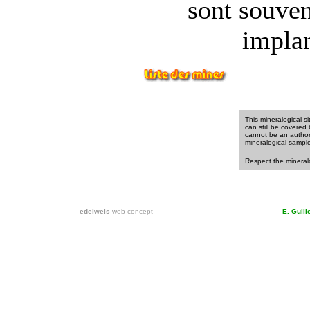
sont souven
implan
This mineralogical si
can still be covered
cannot be an authori
mineralogical sample
Respect the mineralo
edelweis
web concept
E. Guil