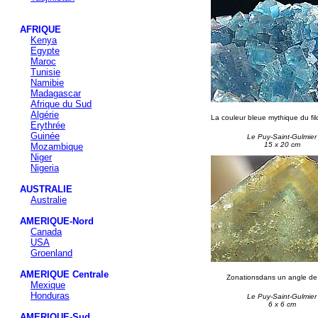
AFRIQUE
Kenya
Egypte
Maroc
Tunisie
Namibie
Madagascar
Afrique du Sud
Algérie
La couleur bleue mythique du fil
Erythrée
Guinée
Le Puy-Saint-Gulmier
15 x 20 cm
Mozambique
Niger
Nigeria
AUSTRALIE
Australie
AMERIQUE-Nord
Canada
USA
Groenland
AMERIQUE Centrale
Zonationsdans un angle de
Mexique
Honduras
Le Puy-Saint-Gulmier
6 x 6 cm
AMERIQUE-Sud