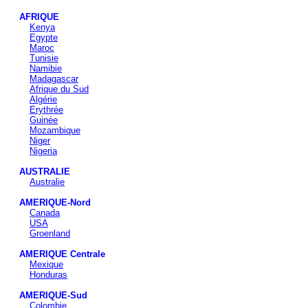
AFRIQUE
Kenya
Egypte
Maroc
Tunisie
Namibie
Madagascar
Afrique du Sud
Algérie
Erythrée
Guinée
Mozambique
Niger
Nigeria
AUSTRALIE
Australie
AMERIQUE-Nord
Canada
USA
Groenland
AMERIQUE Centrale
Mexique
Honduras
AMERIQUE-Sud
Colombie