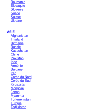
Roumanie
Slovaquie
Slovenie
Suède
Suisse
Ukraine
ASIE
Afghanistan
Thailand
Birmanie
Russie
Kazachstan
Chine
Pakistan
Inde
Arménie
Bulgarie
Iran
Corée du Nord
Corée du Sud
Kirgyzstan
Mongolie
Japon
Myanmar
Turkmenistan
Turquie
Tadjikistan