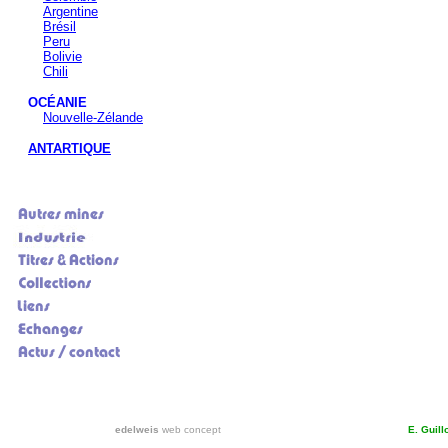
Argentine
Brésil
Peru
Bolivie
Chili
OCÉANIE
Nouvelle-Zélande
ANTARTIQUE
edelweis
web concept
E. Guil